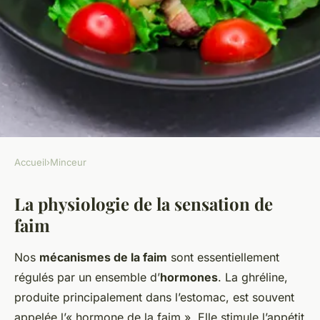
Accueil
›
Minceur
MINCEUR
La physiologie de la sensation de
Comprendre la sensation de
faim
faim pendant un régime
minceur
Nos
mécanismes de la faim
sont essentiellement
régulés par un ensemble d’
hormones
. La ghréline,
Lila
•
12 novembre 2024
•
5 min de lecture
produite principalement dans l’estomac, est souvent
appelée l’« hormone de la faim ». Elle stimule l’appétit