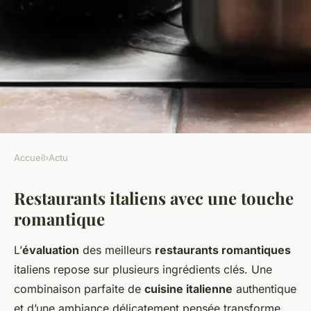
Accueil
›
Actu
ACTU
Restaurants italiens avec une touche
Cuisines du monde : idées de
romantique
restaurants exotiques pour un
dîner romantique
L’
évaluation
des meilleurs
restaurants romantiques
italiens repose sur plusieurs ingrédients clés. Une
Lila
•
7 novembre 2024
•
5 min de lecture
combinaison parfaite de
cuisine italienne
authentique
et d’une ambiance délicatement pensée transforme