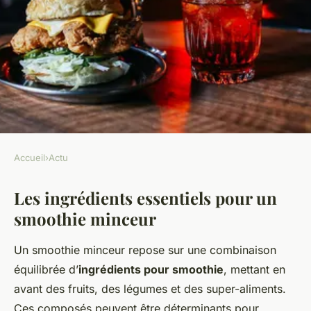
Accueil
›
Actu
ACTU
Les ingrédients essentiels pour un
Comment préparer votre
smoothie minceur
propre smoothie minceur
maison
Un smoothie minceur repose sur une combinaison
équilibrée d’
ingrédients pour smoothie
, mettant en
Lila
•
7 novembre 2024
•
5 min de lecture
avant des fruits, des légumes et des super-aliments.
Ces composés peuvent être déterminants pour